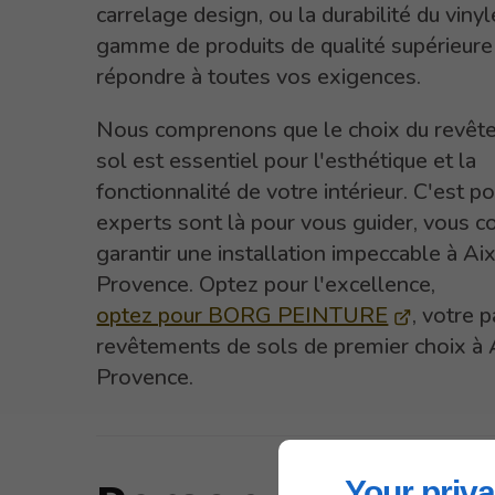
carrelage design, ou la durabilité du vinyl
gamme de produits de qualité supérieure
répondre à toutes vos exigences.
Nous comprenons que le choix du revêt
sol est essentiel pour l'esthétique et la
fonctionnalité de votre intérieur. C'est p
experts sont là pour vous guider, vous co
garantir une installation impeccable à Ai
Provence. Optez pour l'excellence,
optez pour BORG PEINTURE
, votre 
revêtements de sols de premier choix à 
Provence.
Your priva