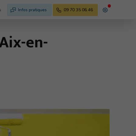
s
Infos pratiques
09 70 35 06 46
Aix-en-