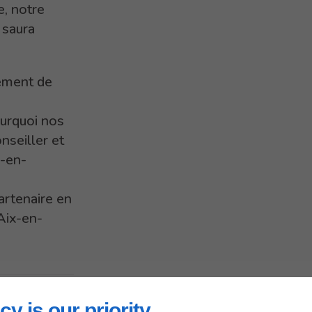
e, notre
 saura
ement de
ourquoi nos
nseiller et
x-en-
partenaire en
Aix-en-
cy is our priority