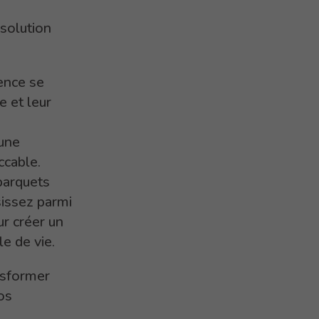
 solution
ence se
e et leur
une
ccable.
parquets
sissez parmi
ur créer un
le de vie.
nsformer
os