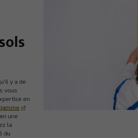
sols
'il y a de
us vous
pertise en
e gamme
 en une
ez la
é du