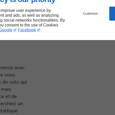
otre
os
 improve user experience by
Customize
nt and ads, as well as analyzing
ng social networks functionalities. By
you consent to the use of Cookies
Google
Facebook
.
ence avec
e vous
 de sols qui
 mais
ce et de
herchiez un
thétique