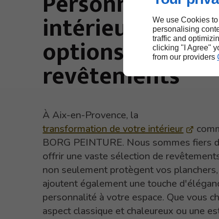
Personnalisez v
intérieur avec n
We use Cookies to
personalising conte
options de
traffic and optimizi
clicking "I Agree" 
from our providers
revêtements
À Aix-en-Provence, la
transformation de votre intérieur
comm
BORG PEINTURE. Nous sommes fiers d
offrir une vaste sélection de revêtements
non seulement protègent vos planchers,
ajoutent également une touche d'élégan
personnalité à votre espace. Que vous c
aspect classique et chaleureux ou une es